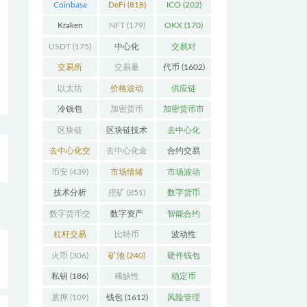
Coinbase
DeFi
(818)
ICO
(202)
(206)
Kraken
NFT
(179)
OKX
(170)
(104)
USDT
(175)
中心化
交易对
(3923)
(359)
交易所
交易量
代币
(1602)
(2164)
(246)
以太坊
价格波动
供应链
(742)
(630)
(118)
冷钱包
加密货币
加密货币市
(175)
(5442)
场
(701)
区块链
区块链技术
去中心化
(4599)
(528)
(4087)
去中心化交
去中心化金
合约交易
易所
(196)
融
(111)
(182)
币安
(439)
市场情绪
市场波动
(337)
(279)
技术分析
挖矿
(851)
数字货币
(148)
(8679)
数字货币交
数字资产
智能合约
易
(150)
(286)
(532)
杠杆交易
比特币
波动性
入
(231)
(2378)
(352)
火币
(306)
矿池
(240)
硬件钱包
(170)
私钥
(186)
稀缺性
稳定币
(193)
(112)
质押
(109)
钱包
(1612)
风险管理