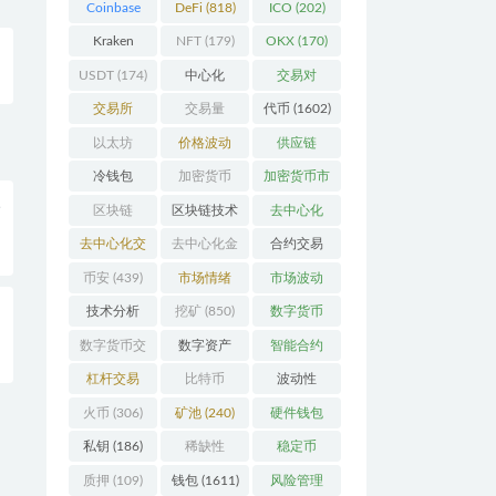
Coinbase
DeFi
(818)
ICO
(202)
(206)
Kraken
NFT
(179)
OKX
(170)
(104)
USDT
(174)
中心化
交易对
(3923)
(359)
交易所
交易量
代币
(1602)
(2164)
(246)
以太坊
价格波动
供应链
(741)
(630)
(118)
冷钱包
加密货币
加密货币市
入
(175)
(5441)
场
(701)
区块链
区块链技术
去中心化
(4598)
(527)
(4087)
去中心化交
去中心化金
合约交易
易所
(196)
融
(110)
(182)
币安
(439)
市场情绪
市场波动
(337)
(279)
技术分析
挖矿
(850)
数字货币
整
(148)
(8679)
数字货币交
数字资产
智能合约
易
(150)
(286)
(532)
杠杆交易
比特币
波动性
(231)
(2377)
(352)
火币
(306)
矿池
(240)
硬件钱包
(170)
私钥
(186)
稀缺性
稳定币
(193)
(111)
质押
(109)
钱包
(1611)
风险管理