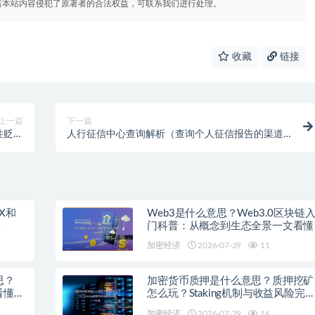
若本站内容侵犯了原著者的合法权益，可联系我们进行处理。
收藏
链接
上一篇
下一篇
性贬值
人行征信中心查询解析（查询个人征信报告的渠道
详解）
有哪些）
X和
Web3是什么意思？Web3.0区块链
程
门科普：从概念到生态全景一文看懂
加密经济
2026-07-29
11
思？
加密货币质押是什么意思？质押挖矿
看懂主
怎么玩？Staking机制与收益风险完
科普
加密经济
2026-07-29
16