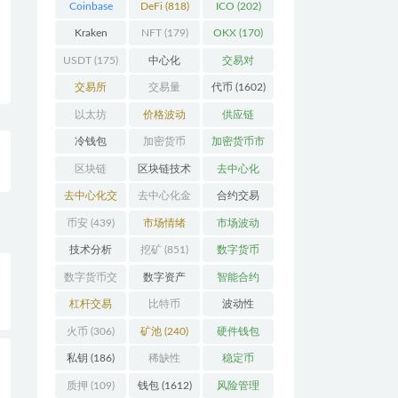
Coinbase
DeFi
(818)
ICO
(202)
(206)
Kraken
NFT
(179)
OKX
(170)
(104)
USDT
(175)
中心化
交易对
(3923)
(359)
交易所
交易量
代币
(1602)
(2164)
(246)
以太坊
价格波动
供应链
(742)
(630)
(118)
冷钱包
加密货币
加密货币市
(175)
(5442)
场
(701)
区块链
区块链技术
去中心化
(4599)
(528)
(4087)
去中心化交
去中心化金
合约交易
易所
(196)
融
(111)
(182)
币安
(439)
市场情绪
市场波动
(337)
(279)
技术分析
挖矿
(851)
数字货币
入
(148)
(8679)
数字货币交
数字资产
智能合约
易
(150)
(286)
(532)
杠杆交易
比特币
波动性
(231)
(2378)
(352)
火币
(306)
矿池
(240)
硬件钱包
(170)
私钥
(186)
稀缺性
稳定币
整
(193)
(112)
质押
(109)
钱包
(1612)
风险管理