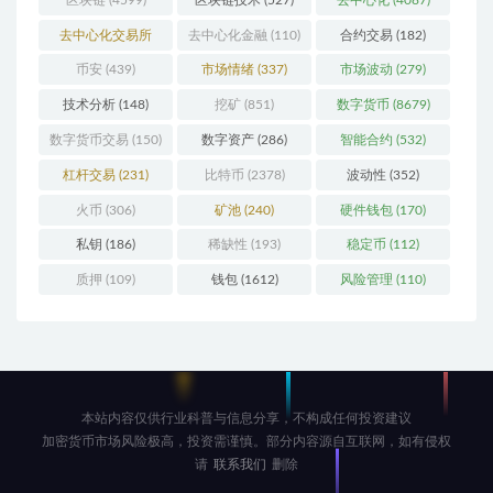
去中心化交易所
去中心化金融
(110)
合约交易
(182)
(196)
币安
(439)
市场情绪
(337)
市场波动
(279)
技术分析
(148)
挖矿
(851)
数字货币
(8679)
数字货币交易
(150)
数字资产
(286)
智能合约
(532)
杠杆交易
(231)
比特币
(2378)
波动性
(352)
火币
(306)
矿池
(240)
硬件钱包
(170)
私钥
(186)
稀缺性
(193)
稳定币
(112)
质押
(109)
钱包
(1612)
风险管理
(110)
本站内容仅供行业科普与信息分享，不构成任何投资建议
加密货币市场风险极高，投资需谨慎。部分内容源自互联网，如有侵权
请
联系我们
删除