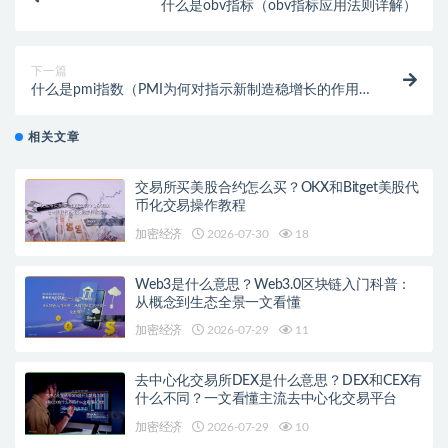
什么是obv指标（obv指标应用法则详解）
下一篇
什么是pmi指数（PMI为何对指示新制造稳增长的作用
更大）
相关文章
交易所买美股合约怎么买？OKX和Bitget美股代
币化交易操作教程
加密经济
2026-07-30
18
Web3是什么意思？Web3.0区块链入门科普：
从概念到生态全景一文看懂
加密经济
2026-07-29
11
去中心化交易所DEX是什么意思？DEX和CEX有
什么不同？一文看懂主流去中心化交易平台
加密经济
2026-07-29
10