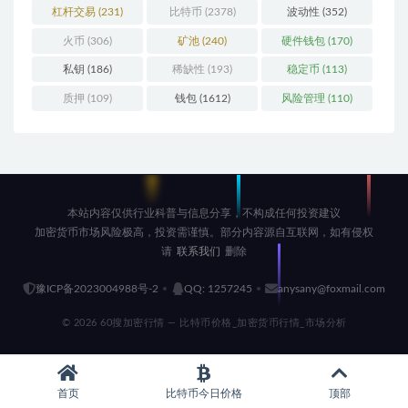
杠杆交易
(231)
比特币
(2378)
波动性
(352)
火币
(306)
矿池
(240)
硬件钱包
(170)
私钥
(186)
稀缺性
(193)
稳定币
(113)
质押
(109)
钱包
(1612)
风险管理
(110)
本站内容仅供行业科普与信息分享，不构成任何投资建议
加密货币市场风险极高，投资需谨慎。部分内容源自互联网，如有侵权
请
联系我们
删除
豫ICP备2023004988号-2
QQ: 1257245
anysany@foxmail.com
© 2026 60搜加密行情 — 比特币价格_加密货币行情_市场分析
首页
比特币今日价格
顶部