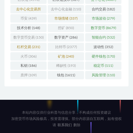
去中心化交易所
去中心化金融
(110)
合约交易
(182)
(196)
币安
(439)
市场情绪
(337)
市场波动
(279)
技术分析
(148)
挖矿
(850)
数字货币
(8679)
数字货币交易
(150)
数字资产
(286)
智能合约
(532)
杠杆交易
(231)
比特币
(2377)
波动性
(352)
火币
(306)
矿池
(240)
硬件钱包
(170)
私钥
(186)
稀缺性
(193)
稳定币
(111)
质押
(109)
钱包
(1611)
风险管理
(110)
本站内容仅供行业科普与信息分享，不构成任何投资建议
加密货币市场风险极高，投资需谨慎。部分内容源自互联网，如有侵权
请
联系我们
删除