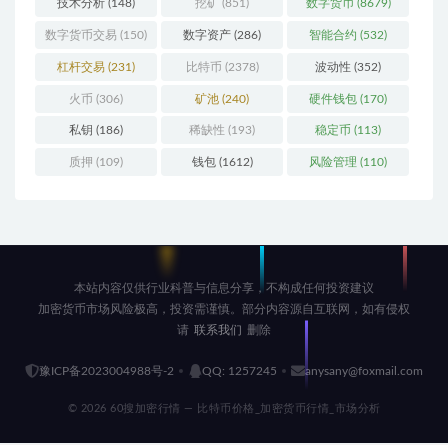
技术分析
(148)
挖矿
(851)
数字货币
(8679)
数字货币交易
(150)
数字资产
(286)
智能合约
(532)
杠杆交易
(231)
比特币
(2378)
波动性
(352)
火币
(306)
矿池
(240)
硬件钱包
(170)
私钥
(186)
稀缺性
(193)
稳定币
(113)
质押
(109)
钱包
(1612)
风险管理
(110)
本站内容仅供行业科普与信息分享，不构成任何投资建议
加密货币市场风险极高，投资需谨慎。部分内容源自互联网，如有侵权
请
联系我们
删除
豫ICP备2023004988号-2
QQ: 1257245
anysany@foxmail.com
© 2026 60搜加密行情 — 比特币价格_加密货币行情_市场分析