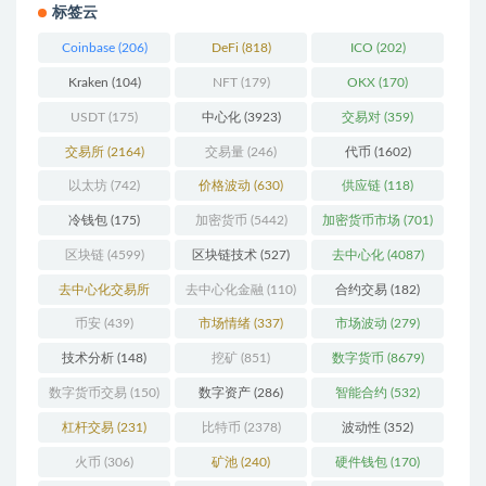
标签云
Coinbase
(206)
DeFi
(818)
ICO
(202)
Kraken
(104)
NFT
(179)
OKX
(170)
USDT
(175)
中心化
(3923)
交易对
(359)
交易所
(2164)
交易量
(246)
代币
(1602)
以太坊
(742)
价格波动
(630)
供应链
(118)
冷钱包
(175)
加密货币
(5442)
加密货币市场
(701)
区块链
(4599)
区块链技术
(527)
去中心化
(4087)
去中心化交易所
去中心化金融
(110)
合约交易
(182)
(196)
币安
(439)
市场情绪
(337)
市场波动
(279)
技术分析
(148)
挖矿
(851)
数字货币
(8679)
数字货币交易
(150)
数字资产
(286)
智能合约
(532)
杠杆交易
(231)
比特币
(2378)
波动性
(352)
火币
(306)
矿池
(240)
硬件钱包
(170)