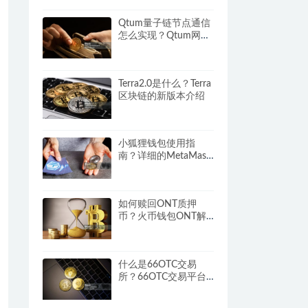
Qtum量子链节点通信
怎么实现？Qtum网络
通信与调试说明
Terra2.0是什么？Terra
区块链的新版本介绍
小狐狸钱包使用指
南？详细的MetaMask
钱包操作教程
如何赎回ONT质押
币？火币钱包ONT解
锁流程及收益说明
什么是66OTC交易
所？66OTC交易平台
的全面介绍