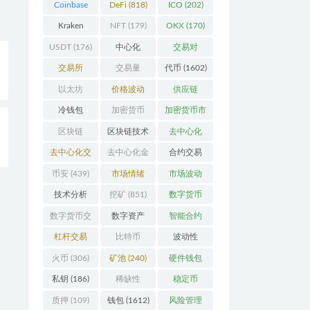
Coinbase
DeFi
(818)
ICO
(202)
(206)
Kraken
NFT
(179)
OKX
(170)
(104)
USDT
(176)
中心化
交易对
入
(3923)
(359)
交易所
交易量
代币
(1602)
(2164)
(246)
以太坊
价格波动
供应链
(742)
(630)
(118)
冷钱包
加密货币
加密货币市
(175)
(5442)
场
(701)
区块链
区块链技术
去中心化
整
(4599)
(528)
(4087)
去中心化交
去中心化金
合约交易
易所
(196)
融
(111)
(182)
币安
(439)
市场情绪
市场波动
(337)
(279)
技术分析
挖矿
(851)
数字货币
(148)
(8679)
数字货币交
数字资产
智能合约
易
(150)
(286)
(532)
杠杆交易
比特币
波动性
(231)
(2378)
(352)
火币
(306)
矿池
(240)
硬件钱包
(170)
私钥
(186)
稀缺性
稳定币
(193)
(113)
质押
(109)
钱包
(1612)
风险管理