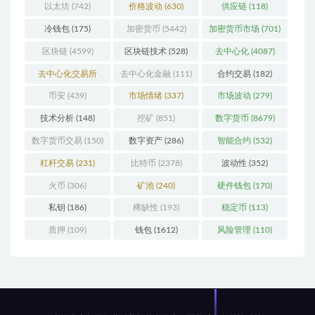
以太坊
(742)
价格波动
(630)
供应链
(118)
冷钱包
(175)
加密货币
(5442)
加密货币市场
(701)
区块链
(4599)
区块链技术
(528)
去中心化
(4087)
去中心化交易所
去中心化金融
(111)
合约交易
(182)
(196)
币安
(439)
市场情绪
(337)
市场波动
(279)
技术分析
(148)
挖矿
(851)
数字货币
(8679)
数字货币交易
(150)
数字资产
(286)
智能合约
(532)
杠杆交易
(231)
比特币
(2378)
波动性
(352)
火币
(306)
矿池
(240)
硬件钱包
(170)
私钥
(186)
稀缺性
(193)
稳定币
(113)
质押
(109)
钱包
(1612)
风险管理
(110)