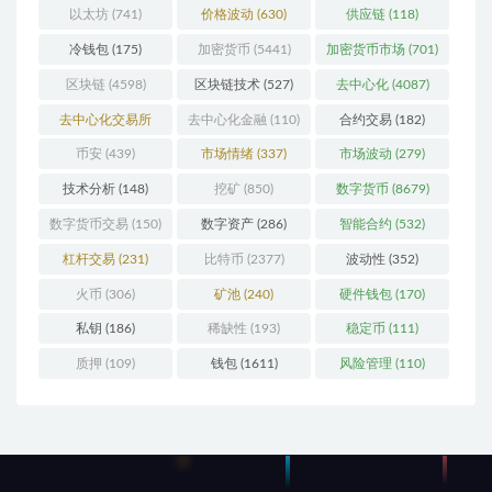
以太坊
(741)
价格波动
(630)
供应链
(118)
冷钱包
(175)
加密货币
(5441)
加密货币市场
(701)
区块链
(4598)
区块链技术
(527)
去中心化
(4087)
去中心化交易所
去中心化金融
(110)
合约交易
(182)
(196)
币安
(439)
市场情绪
(337)
市场波动
(279)
技术分析
(148)
挖矿
(850)
数字货币
(8679)
数字货币交易
(150)
数字资产
(286)
智能合约
(532)
杠杆交易
(231)
比特币
(2377)
波动性
(352)
火币
(306)
矿池
(240)
硬件钱包
(170)
私钥
(186)
稀缺性
(193)
稳定币
(111)
质押
(109)
钱包
(1611)
风险管理
(110)