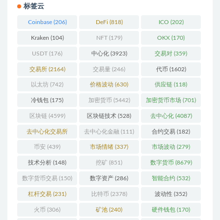
标签云
Coinbase
(206)
DeFi
(818)
ICO
(202)
Kraken
(104)
NFT
(179)
OKX
(170)
USDT
(176)
中心化
(3923)
交易对
(359)
交易所
(2164)
交易量
(246)
代币
(1602)
以太坊
(742)
价格波动
(630)
供应链
(118)
冷钱包
(175)
加密货币
(5442)
加密货币市场
(701)
区块链
(4599)
区块链技术
(528)
去中心化
(4087)
去中心化交易所
去中心化金融
(111)
合约交易
(182)
(196)
币安
(439)
市场情绪
(337)
市场波动
(279)
技术分析
(148)
挖矿
(851)
数字货币
(8679)
数字货币交易
(150)
数字资产
(286)
智能合约
(532)
杠杆交易
(231)
比特币
(2378)
波动性
(352)
火币
(306)
矿池
(240)
硬件钱包
(170)