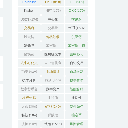
Coinbase
DeFi
(818)
ICO
(202)
(206)
Kraken
NFT
(179)
OKX
(170)
(104)
USDT
(174)
中心化
交易对
(3923)
(359)
交易所
交易量
代币
(1602)
(2164)
(246)
以太坊
价格波动
供应链
(741)
(630)
(118)
冷钱包
加密货币
加密货币市
(175)
(5441)
场
(701)
区块链
区块链技术
去中心化
入
(4598)
(527)
(4087)
去中心化交
去中心化金
合约交易
易所
(196)
融
(110)
(182)
币安
(439)
市场情绪
市场波动
(337)
(279)
技术分析
挖矿
(850)
数字货币
(148)
(8679)
数字货币交
数字资产
智能合约
整
易
(150)
(286)
(532)
杠杆交易
比特币
波动性
(231)
(2377)
(352)
火币
(306)
矿池
(240)
硬件钱包
(170)
私钥
(186)
稀缺性
稳定币
(193)
(111)
质押
(109)
钱包
(1611)
风险管理