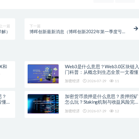
上一篇
下一篇
详解）
博晖创新最新消息（博晖创新2022年第一季度亏损
1324.31万）
X和
Web3是什么意思？Web3.0区块链
程
门科普：从概念到生态全景一文看懂
加密经济
2026-07-29
11
思？
加密货币质押是什么意思？质押挖矿
看懂主
怎么玩？Staking机制与收益风险完
科普
加密经济
2026-07-29
12