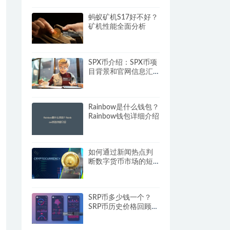
蚂蚁矿机S17好不好？
矿机性能全面分析
SPX币介绍：SPX币项
目背景和官网信息汇
总
Rainbow是什么钱包？
Rainbow钱包详细介绍
如何通过新闻热点判
断数字货币市场的短
期走势？
SRP币多少钱一个？
SRP币历史价格回顾与
分析