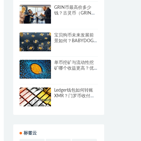
GRIN币最高价多少
钱？古灵币（GRIN）
历史最高价与最低价
分析
宝贝狗币未来发展前
景如何？BABYDOGE
币价值深度分析
单币挖矿与流动性挖
矿哪个收益更高？优
缺点对比
Ledger钱包如何转账
XMR？门罗币收付款
教程图解
标签云