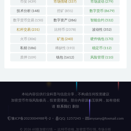
(196)
币安
(439)
市场情绪
(337)
市场波动
(279)
技术分析
(148)
挖矿
(851)
数字货币
(8679)
数字货币交易
(150)
数字资产
(286)
智能合约
(532)
杠杆交易
(231)
比特币
(2378)
波动性
(352)
火币
(306)
矿池
(240)
硬件钱包
(170)
私钥
(186)
稀缺性
(193)
稳定币
(112)
质押
(109)
钱包
(1612)
风险管理
(110)
本站内容仅供行业科普与信息分享，不构成任何投资建议
加密货币市场风险极高，投资需谨慎。部分内容源自互联网，如有侵权
请
联系我们
删除
豫ICP备2023004988号-2
QQ: 1257245
anysany@foxmail.com
© 2026 60搜加密行情 — 比特币价格_加密货币行情_市场分析