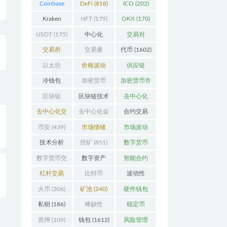
Coinbase
DeFi
(818)
ICO
(202)
(206)
Kraken
NFT
(179)
OKX
(170)
(104)
USDT
(175)
中心化
交易对
(3923)
(359)
交易所
交易量
代币
(1602)
(2164)
(246)
以太坊
价格波动
供应链
(742)
(630)
(118)
冷钱包
加密货币
加密货币市
(175)
(5442)
场
(701)
区块链
区块链技术
去中心化
(4599)
(527)
(4087)
去中心化交
去中心化金
合约交易
入
易所
(196)
融
(110)
(182)
币安
(439)
市场情绪
市场波动
(337)
(279)
技术分析
挖矿
(851)
数字货币
(148)
(8679)
数字货币交
数字资产
智能合约
整
易
(150)
(286)
(532)
杠杆交易
比特币
波动性
(231)
(2378)
(352)
火币
(306)
矿池
(240)
硬件钱包
(170)
私钥
(186)
稀缺性
稳定币
(193)
(112)
质押
(109)
钱包
(1612)
风险管理