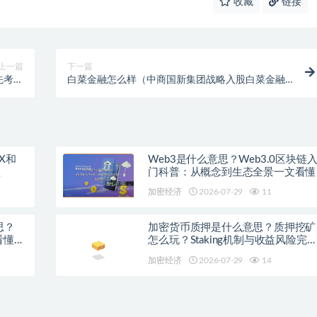
收藏
链接
上一篇
下一篇
先考虑
白菜金融怎么样（中商国新集团战略入股白菜金融
械类）
详解）
X和
Web3是什么意思？Web3.0区块链
程
门科普：从概念到生态全景一文看懂
加密经济
2026-07-29
11
思？
加密货币质押是什么意思？质押挖矿
看懂主
怎么玩？Staking机制与收益风险完
科普
加密经济
2026-07-29
14