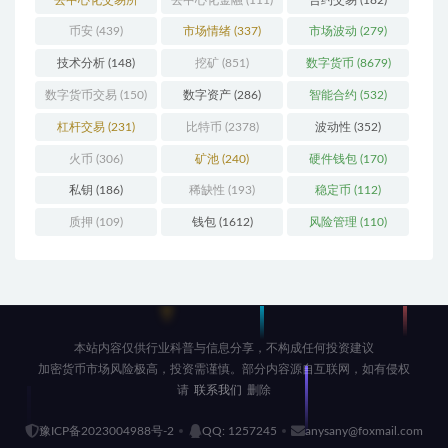
(196)
币安
(439)
市场情绪
(337)
市场波动
(279)
技术分析
(148)
挖矿
(851)
数字货币
(8679)
数字货币交易
(150)
数字资产
(286)
智能合约
(532)
杠杆交易
(231)
比特币
(2378)
波动性
(352)
火币
(306)
矿池
(240)
硬件钱包
(170)
私钥
(186)
稀缺性
(193)
稳定币
(112)
质押
(109)
钱包
(1612)
风险管理
(110)
本站内容仅供行业科普与信息分享，不构成任何投资建议
加密货币市场风险极高，投资需谨慎。部分内容源自互联网，如有侵权
请
联系我们
删除
豫ICP备2023004988号-2
QQ: 1257245
anysany@foxmail.com