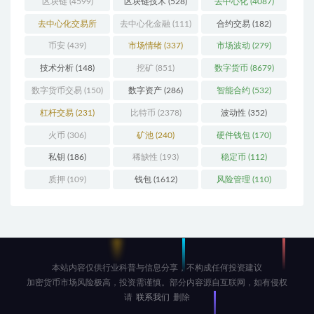
区块链
(4599)
区块链技术
(528)
去中心化
(4087)
去中心化交易所
去中心化金融
(111)
合约交易
(182)
(196)
币安
(439)
市场情绪
(337)
市场波动
(279)
技术分析
(148)
挖矿
(851)
数字货币
(8679)
数字货币交易
(150)
数字资产
(286)
智能合约
(532)
杠杆交易
(231)
比特币
(2378)
波动性
(352)
火币
(306)
矿池
(240)
硬件钱包
(170)
私钥
(186)
稀缺性
(193)
稳定币
(112)
质押
(109)
钱包
(1612)
风险管理
(110)
本站内容仅供行业科普与信息分享，不构成任何投资建议
加密货币市场风险极高，投资需谨慎。部分内容源自互联网，如有侵权
请
联系我们
删除