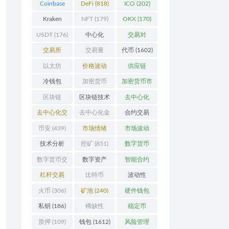
Coinbase
DeFi
(818)
ICO
(202)
(206)
Kraken
NFT
(179)
OKX
(170)
(104)
USDT
(176)
中心化
交易对
(3923)
(359)
交易所
交易量
代币
(1602)
(2164)
(246)
以太坊
价格波动
供应链
(742)
(630)
(118)
冷钱包
加密货币
加密货币市
(175)
(5442)
场
(701)
区块链
区块链技术
去中心化
(4599)
(528)
(4087)
去中心化交
去中心化金
合约交易
易所
(196)
融
(111)
(182)
币安
(439)
市场情绪
市场波动
(337)
(279)
技术分析
挖矿
(851)
数字货币
(148)
(8679)
数字货币交
数字资产
智能合约
易
(150)
(286)
(532)
杠杆交易
比特币
波动性
(231)
(2378)
(352)
火币
(306)
矿池
(240)
硬件钱包
(170)
私钥
(186)
稀缺性
稳定币
(193)
(113)
质押
(109)
钱包
(1612)
风险管理