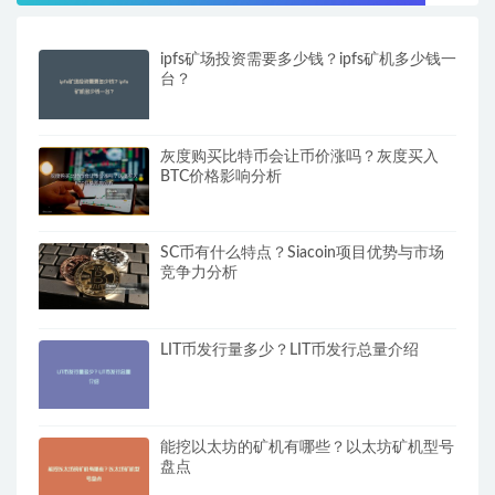
ipfs矿场投资需要多少钱？ipfs矿机多少钱一
台？
灰度购买比特币会让币价涨吗？灰度买入
BTC价格影响分析
SC币有什么特点？Siacoin项目优势与市场
竞争力分析
LIT币发行量多少？LIT币发行总量介绍
能挖以太坊的矿机有哪些？以太坊矿机型号
盘点