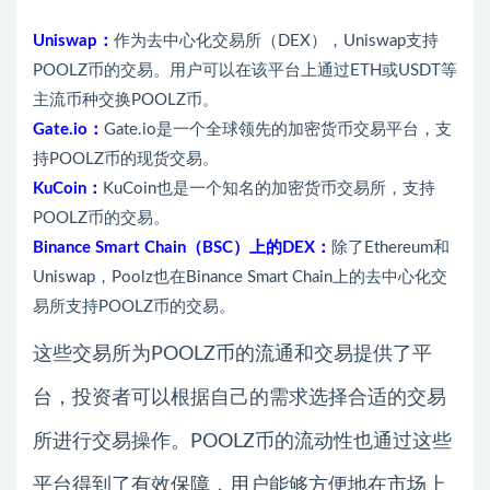
Uniswap：
作为去中心化交易所（DEX），Uniswap支持
POOLZ币的交易。用户可以在该平台上通过ETH或USDT等
主流币种交换POOLZ币。
Gate.io：
Gate.io是一个全球领先的加密货币交易平台，支
持POOLZ币的现货交易。
KuCoin：
KuCoin也是一个知名的加密货币交易所，支持
POOLZ币的交易。
Binance Smart Chain（BSC）上的DEX：
除了Ethereum和
Uniswap，Poolz也在Binance Smart Chain上的去中心化交
易所支持POOLZ币的交易。
这些交易所为POOLZ币的流通和交易提供了平
台，投资者可以根据自己的需求选择合适的交易
所进行交易操作。POOLZ币的流动性也通过这些
平台得到了有效保障，用户能够方便地在市场上