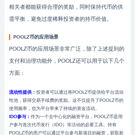
相关者都能获得合理的奖励，同时保持代币的供
需平衡，避免过度稀释投资者的持币价值。
POOLZ币的应用场景
POOLZ币的应用场景非常广泛，除了上述提到的
支付和治理功能外，POOLZ还可以用于以下几个
方面：
流动性提供：
投资者可以通过将POOLZ币提供给平台流动
性池，获得交易手续费的奖励。这不仅提升了POOLZ币的
使用频率，也为平台带来了持续的资金流动。
IDO参与：
作为一个去中心化的融资平台，POOLZ币是用
户参与首次代币发行（IDO）等活动的必要工具。持有
POOLZ币的用户可以通过平台参与新项目的融资，获取新