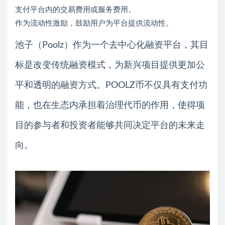
支付平台内的交易费用或服务费用。
作为流动性激励，鼓励用户为平台提供流动性。
池子（Poolz）作为一个去中心化融资平台，其目
标是改变传统融资模式，为新兴项目提供更加公
平和透明的融资方式。POOLZ币不仅具有支付功
能，也在生态内承担着治理代币的作用，使得项
目的参与者和投资者能够共同决定平台的未来走
向。