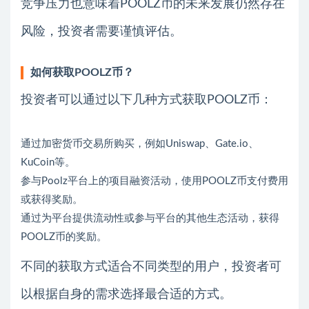
竞争压力也意味着POOLZ币的未来发展仍然存在
风险，投资者需要谨慎评估。
如何获取POOLZ币？
投资者可以通过以下几种方式获取POOLZ币：
通过加密货币交易所购买，例如Uniswap、Gate.io、
KuCoin等。
参与Poolz平台上的项目融资活动，使用POOLZ币支付费用
或获得奖励。
通过为平台提供流动性或参与平台的其他生态活动，获得
POOLZ币的奖励。
不同的获取方式适合不同类型的用户，投资者可
以根据自身的需求选择最合适的方式。