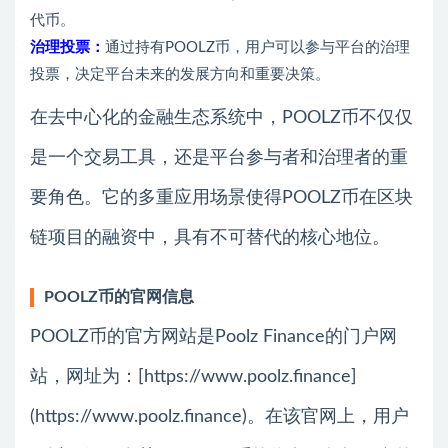
代币。
治理投票：
通过持有POOLZ币，用户可以参与平台的治理
投票，决定平台未来的发展方向和重要决策。
在去中心化的金融生态系统中，POOLZ币不仅仅
是一个交易工具，还是平台参与者和治理者的重
要角色。它的多重应用场景使得POOLZ币在区块
链项目的融资中，具有不可替代的核心地位。
POOLZ币的官网信息
POOLZ币的官方网站是Poolz Finance的门户网
站，网址为：[https://www.poolz.finance]
(https://www.poolz.finance)。在该官网上，用户