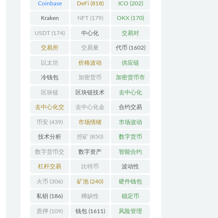
Coinbase
DeFi
(818)
ICO
(202)
(206)
Kraken
NFT
(179)
OKX
(170)
(104)
USDT
(174)
中心化
交易对
(3923)
(359)
交易所
交易量
代币
(1602)
(2164)
(246)
以太坊
价格波动
供应链
(741)
(630)
(118)
冷钱包
加密货币
加密货币市
(175)
(5441)
场
(701)
区块链
区块链技术
去中心化
(4598)
(527)
(4087)
去中心化交
去中心化金
合约交易
易所
(196)
融
(110)
(182)
币安
(439)
市场情绪
市场波动
(337)
(279)
技术分析
挖矿
(850)
数字货币
(148)
(8679)
数字货币交
数字资产
智能合约
易
(150)
(286)
(532)
杠杆交易
比特币
波动性
(231)
(2377)
(352)
火币
(306)
矿池
(240)
硬件钱包
(170)
私钥
(186)
稀缺性
稳定币
(193)
(111)
质押
(109)
钱包
(1611)
风险管理