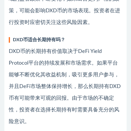
策，可能会影响DXD币的市场表现。投资者在进
行投资时应密切关注这些风险因素。
DXD币适合长期持有吗？
DXD币的长期持有价值取决于DeFi Yield
Protocol平台的持续发展和市场需求。如果平台
能够不断优化其收益机制，吸引更多用户参与，
并且DeFi市场整体保持增长，那么长期持有DXD
币有可能带来可观的回报。由于市场的不确定
性，投资者在选择长期持有时需要具备充分的风
险意识。