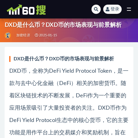
登录
全部
DXD是什么币？DXD币的市场表现与前景解析
加密经济
2025-01-15
DXD是什么币？DXD币的市场表现与前景解析
DXD币，全称为DeFi Yield Protocol Token，是一
款与去中心化金融（DeFi）相关的加密货币。随
着区块链技术的不断发展，DeFi作为一个重要的
应用场景吸引了大量投资者的关注。DXD币作为
DeFi Yield Protocol生态中的核心货币，它的主要
功能是用作平台上的交易媒介和奖励机制，旨在