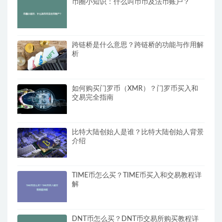
币圈小知识：什么叫币币及法币账户？
跨链桥是什么意思？跨链桥的功能与作用解
析
如何购买门罗币（XMR）？门罗币买入和
交易完全指南
比特大陆创始人是谁？比特大陆创始人背景
介绍
TIME币怎么买？TIME币买入和交易教程详
解
DNT币怎么买？DNT币交易所购买教程详