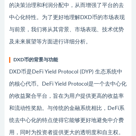
的决策治理和利润分配中，从而增强了平台的去
中心化特性。为了更好地理解DXD币的市场表现
与前景，我们将从其背景、市场表现、技术优势
及未来展望等方面进行详细分析。
DXD币的背景与功能
DXD币是DeFi Yield Protocol (DYP) 生态系统中
的核心代币。DeFi Yield Protocol是一个去中心化
的收益聚合平台，旨在为用户提供更高的收益率
和流动性奖励。与传统的金融系统相比，DeFi系
统去中心化的特点使得它能够更好地避免中介费
用，同时为投资者提供更大的透明度和自主权。