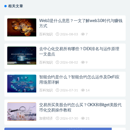
相关文章
Web3是什么意思？一文了解web3.0时代与赚钱
方式
百科知识
2026-08-03
7
去中心化交易所有哪些？DEX排名与运作原理
一文盘点
百科知识
2026-08-02
9
智能合约是什么？智能合约怎么运作及DeFi应
用场景详解
百科知识
2026-07-31
14
交易所买美股合约怎么买？OKX和Bitget美股代
币化交易操作教程
加密经济
2026-07-30
21