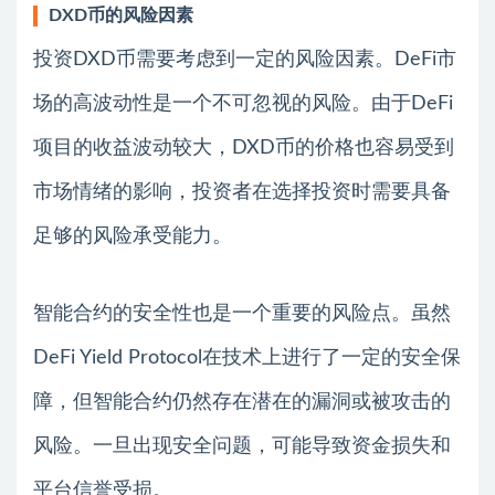
DXD币的风险因素
投资DXD币需要考虑到一定的风险因素。DeFi市
场的高波动性是一个不可忽视的风险。由于DeFi
项目的收益波动较大，DXD币的价格也容易受到
市场情绪的影响，投资者在选择投资时需要具备
足够的风险承受能力。
智能合约的安全性也是一个重要的风险点。虽然
DeFi Yield Protocol在技术上进行了一定的安全保
障，但智能合约仍然存在潜在的漏洞或被攻击的
风险。一旦出现安全问题，可能导致资金损失和
平台信誉受损。