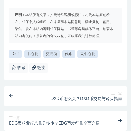
声明：
本站所有文章，如无特殊说明或标注，均为本站原创发
布。任何个人或组织，在未征得本站同意时，禁止复制、盗用、
采集、发布本站内容到任何网站、书籍等各类媒体平台。如若本
站内容侵犯了原著者的合法权益，可联系我们进行处理。
DeFi
中心化
交易所
代币
去中心化
收藏
链接
上一篇
DXD币怎么买？DXD币交易与购买指南
下一篇
EDG币的发行总量是多少？EDG币发行量全面介绍