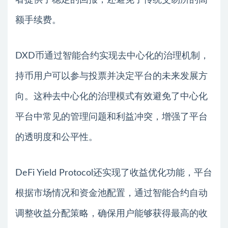
者提供了稳定的回报，还避免了传统交易所的高
额手续费。
DXD币通过智能合约实现去中心化的治理机制，
持币用户可以参与投票并决定平台的未来发展方
向。这种去中心化的治理模式有效避免了中心化
平台中常见的管理问题和利益冲突，增强了平台
的透明度和公平性。
DeFi Yield Protocol还实现了收益优化功能，平台
根据市场情况和资金池配置，通过智能合约自动
调整收益分配策略，确保用户能够获得最高的收