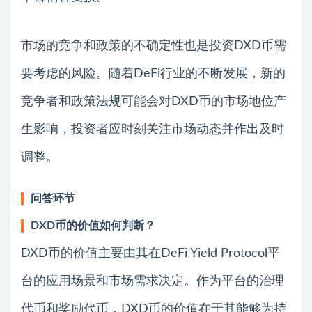
市场的竞争和政策的不确定性也是投资DXD币需
要考虑的风险。随着DeFi行业的不断发展，新的
竞争者和政策法规可能会对DXD币的市场地位产
生影响，投资者应时刻关注市场动态并作出及时
调整。
问答环节
DXD币的价值如何判断？
DXD币的价值主要由其在DeFi Yield Protocol平
台的应用场景和市场需求决定。作为平台的治理
代币和奖励代币，DXD币的价值在于其能够为持