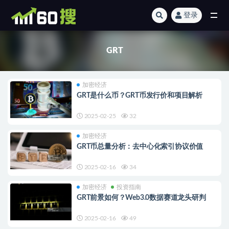
登录
全部
GRT
加密经济
GRT是什么币？GRT币发行价和项目解析
2025-02-25
32
加密经济
GRT币总量分析：去中心化索引协议价值
2025-02-16
34
加密经济
投资指南
GRT前景如何？Web3.0数据赛道龙头研判
2025-02-16
49