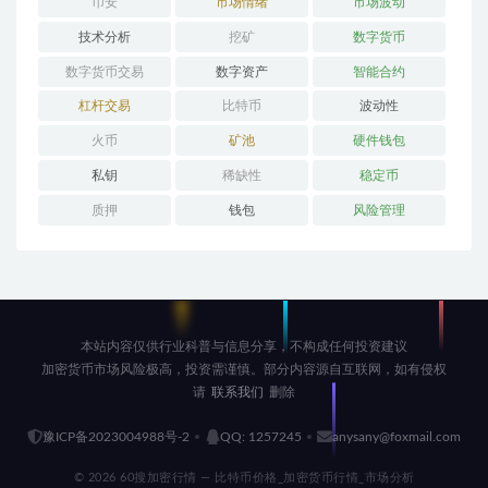
币安
市场情绪
市场波动
技术分析
挖矿
数字货币
数字货币交易
数字资产
智能合约
杠杆交易
比特币
波动性
火币
矿池
硬件钱包
私钥
稀缺性
稳定币
质押
钱包
风险管理
本站内容仅供行业科普与信息分享，不构成任何投资建议
加密货币市场风险极高，投资需谨慎。部分内容源自互联网，如有侵权
请
联系我们
删除
豫ICP备2023004988号-2
QQ: 1257245
anysany@foxmail.com
© 2026 60搜加密行情 — 比特币价格_加密货币行情_市场分析