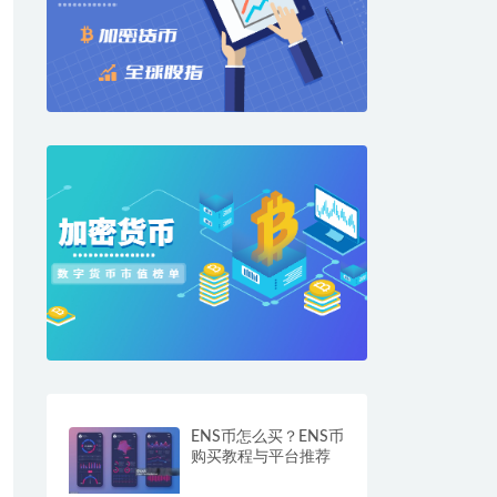
ENS币怎么买？ENS币
购买教程与平台推荐