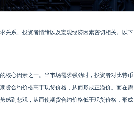
求关系、投资者情绪以及宏观经济因素密切相关。以下
的核心因素之一。当市场需求强劲时，投资者对比特币
期货合约价格高于现货价格，从而形成正溢价。而在需
势感到悲观，从而使期货合约价格低于现货价格，形成