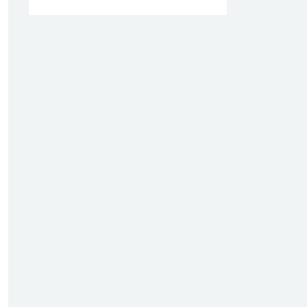
(110)