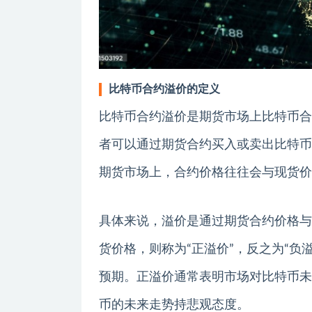
比特币合约溢价的定义
比特币合约溢价是期货市场上比特币合
者可以通过期货合约买入或卖出比特币
期货市场上，合约价格往往会与现货价
具体来说，溢价是通过期货合约价格与
货价格，则称为“正溢价”，反之为“负
预期。正溢价通常表明市场对比特币未
币的未来走势持悲观态度。