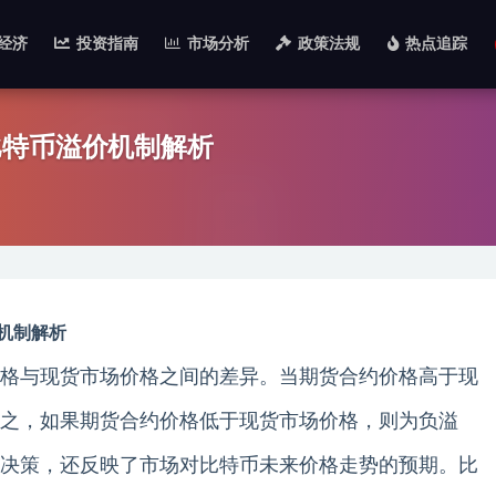
经济
投资指南
市场分析
政策法规
热点追踪
比特币溢价机制解析
机制解析
格与现货市场价格之间的差异。当期货合约价格高于现
之，如果期货合约价格低于现货市场价格，则为负溢
决策，还反映了市场对比特币未来价格走势的预期。比