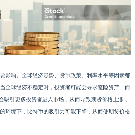
要影响。全球经济形势、货币政策、利率水平等因素都
当全球经济不稳定时，投资者可能会寻求避险资产，而
能会吸引更多投资者进入市场，从而导致期货价格上涨，
的环境下，比特币的吸引力可能下降，从而使期货价格