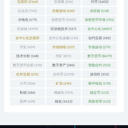
交易所
(2164)
交易量
(246)
代币
(1602)
以太坊
(742)
价格波动
(630)
供应链
(118)
冷钱包
(175)
加密货币
(5442)
加密货币市场
(701)
区块链
(4599)
区块链技术
(527)
去中心化
(4087)
去中心化交易所
去中心化金融
(110)
合约交易
(182)
(196)
币安
(439)
市场情绪
(337)
市场波动
(279)
技术分析
(148)
挖矿
(851)
数字货币
(8679)
数字货币交易
(150)
数字资产
(286)
智能合约
(532)
杠杆交易
(231)
比特币
(2378)
波动性
(352)
火币
(306)
矿池
(240)
硬件钱包
(170)
私钥
(186)
稀缺性
(193)
稳定币
(112)
质押
(109)
钱包
(1612)
风险管理
(110)