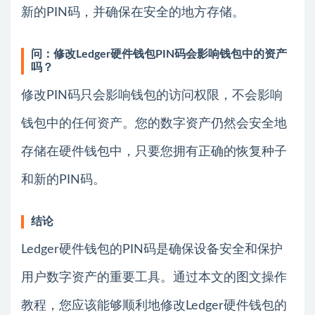
新的PIN码，并确保在安全的地方存储。
问：修改Ledger硬件钱包PIN码会影响钱包中的资产
吗？
修改PIN码只会影响钱包的访问权限，不会影响
钱包中的任何资产。您的数字资产仍然会安全地
存储在硬件钱包中，只要您拥有正确的恢复种子
和新的PIN码。
结论
Ledger硬件钱包的PIN码是确保设备安全和保护
用户数字资产的重要工具。通过本文的图文操作
教程，您应该能够顺利地修改Ledger硬件钱包的