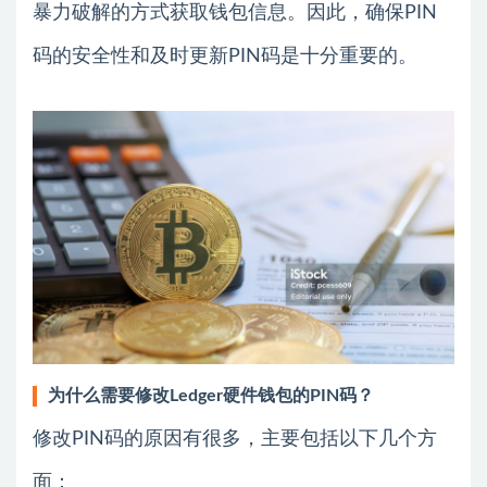
暴力破解的方式获取钱包信息。因此，确保PIN
码的安全性和及时更新PIN码是十分重要的。
为什么需要修改Ledger硬件钱包的PIN码？
修改PIN码的原因有很多，主要包括以下几个方
面：