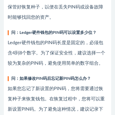
保管好恢复种子，以便在丢失PIN码或设备故障
时能够找回您的资产。
问：Ledger硬件钱包的PIN码可以设置多少位？
Ledger硬件钱包的PIN码长度是固定的，必须包
含4到8个数字。为了保证安全性，建议选择一个
较为复杂的PIN码，避免使用简单的数字组合。
问：如果修改PIN码后忘记新PIN码怎么办？
如果您忘记了新设置的PIN码，您将需要通过恢
复种子来恢复钱包。在恢复过程中，您将可以重
新设置PIN码。为了避免这种情况，建议记录下