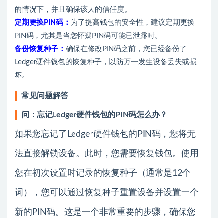
的情况下，并且确保该人的信任度。
定期更换PIN码：
为了提高钱包的安全性，建议定期更换
PIN码，尤其是当您怀疑PIN码可能已泄露时。
备份恢复种子：
确保在修改PIN码之前，您已经备份了
Ledger硬件钱包的恢复种子，以防万一发生设备丢失或损
坏。
常见问题解答
问：忘记Ledger硬件钱包的PIN码怎么办？
如果您忘记了Ledger硬件钱包的PIN码，您将无
法直接解锁设备。此时，您需要恢复钱包。使用
您在初次设置时记录的恢复种子（通常是12个
词），您可以通过恢复种子重置设备并设置一个
新的PIN码。这是一个非常重要的步骤，确保您