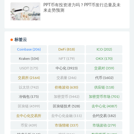
PPT币有投资潜力吗？PPT币发行总量及未
来走势预测
标签云
Coinbase
(206)
DeFi
(818)
ICO
(202)
Kraken
(104)
NFT
(179)
OKX
(170)
USDT
(175)
中心化
(3923)
交易对
(359)
交易所
(2164)
交易量
(246)
代币
(1602)
以太坊
(742)
价格波动
(630)
供应链
(118)
冷钱包
(175)
加密货币
(5442)
加密货币市场
(701)
区块链
(4599)
区块链技术
(528)
去中心化
(4087)
去中心化交易所
去中心化金融
(111)
合约交易
(182)
(196)
币安
(439)
市场情绪
(337)
市场波动
(279)