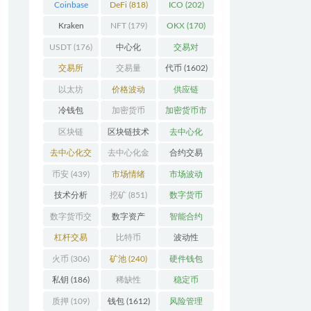
Coinbase
DeFi
(818)
ICO
(202)
(206)
Kraken
NFT
(179)
OKX
(170)
(104)
USDT
(176)
中心化
交易对
(3923)
(359)
交易所
交易量
代币
(1602)
(2164)
(246)
以太坊
价格波动
供应链
(742)
(630)
(118)
冷钱包
加密货币
加密货币市
(175)
(5442)
场
(701)
区块链
区块链技术
去中心化
(4599)
(528)
(4087)
去中心化交
去中心化金
合约交易
易所
(196)
融
(111)
(182)
币安
(439)
市场情绪
市场波动
(337)
(279)
技术分析
挖矿
(851)
数字货币
(148)
(8679)
数字货币交
数字资产
智能合约
易
(150)
(286)
(532)
杠杆交易
比特币
波动性
(231)
(2378)
(352)
火币
(306)
矿池
(240)
硬件钱包
(170)
私钥
(186)
稀缺性
稳定币
(193)
(113)
质押
(109)
钱包
(1612)
风险管理