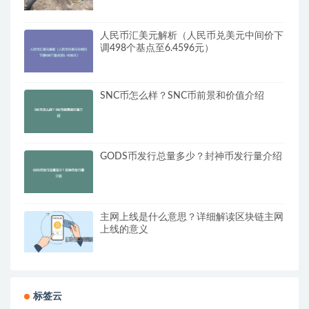
人民币汇美元解析（人民币兑美元中间价下
调498个基点至6.4596元）
SNC币怎么样？SNC币前景和价值介绍
GODS币发行总量多少？封神币发行量介绍
主网上线是什么意思？详细解读区块链主网
上线的意义
标签云