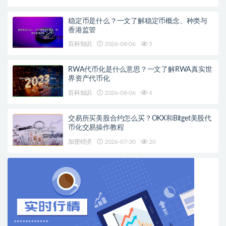
稳定币是什么？一文了解稳定币概念、种类与
香港监管
百科知识
2026-08-06
5
RWA代币化是什么意思？一文了解RWA真实世
界资产代币化
百科知识
2026-08-06
4
交易所买美股合约怎么买？OKX和Bitget美股代
币化交易操作教程
加密经济
2026-07-30
20