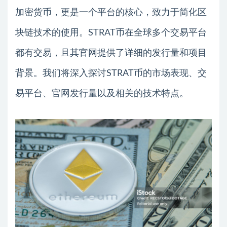
加密货币，更是一个平台的核心，致力于简化区
块链技术的使用。STRAT币在全球多个交易平台
都有交易，且其官网提供了详细的发行量和项目
背景。我们将深入探讨STRAT币的市场表现、交
易平台、官网发行量以及相关的技术特点。