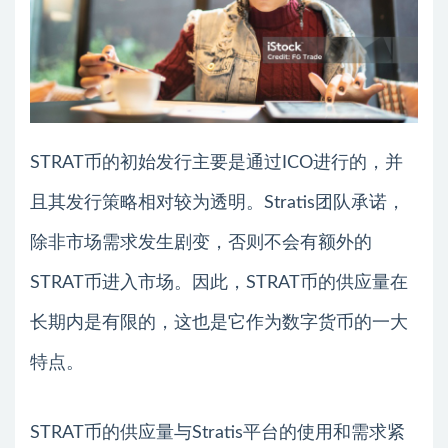
STRAT币的初始发行主要是通过ICO进行的，并
且其发行策略相对较为透明。Stratis团队承诺，
除非市场需求发生剧变，否则不会有额外的
STRAT币进入市场。因此，STRAT币的供应量在
长期内是有限的，这也是它作为数字货币的一大
特点。
STRAT币的供应量与Stratis平台的使用和需求紧