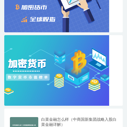
白菜金融怎么样（中商国新集团战略入股白
菜金融详解）