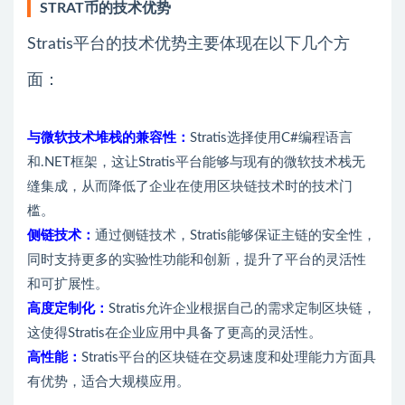
STRAT币的技术优势
Stratis平台的技术优势主要体现在以下几个方
面：
与微软技术堆栈的兼容性：
Stratis选择使用C#编程语言
和.NET框架，这让Stratis平台能够与现有的微软技术栈无
缝集成，从而降低了企业在使用区块链技术时的技术门
槛。
侧链技术：
通过侧链技术，Stratis能够保证主链的安全性，
同时支持更多的实验性功能和创新，提升了平台的灵活性
和可扩展性。
高度定制化：
Stratis允许企业根据自己的需求定制区块链，
这使得Stratis在企业应用中具备了更高的灵活性。
高性能：
Stratis平台的区块链在交易速度和处理能力方面具
有优势，适合大规模应用。