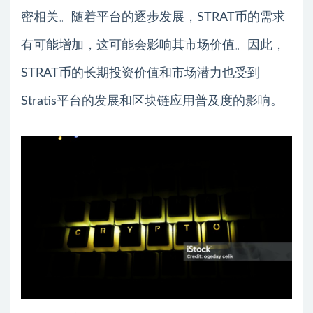
密相关。随着平台的逐步发展，STRAT币的需求
有可能增加，这可能会影响其市场价值。因此，
STRAT币的长期投资价值和市场潜力也受到
Stratis平台的发展和区块链应用普及度的影响。