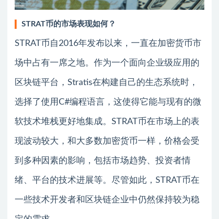
STRAT币的市场表现如何？
STRAT币自2016年发布以来，一直在加密货币市
场中占有一席之地。作为一个面向企业级应用的
区块链平台，Stratis在构建自己的生态系统时，
选择了使用C#编程语言，这使得它能与现有的微
软技术堆栈更好地集成。STRAT币在市场上的表
现波动较大，和大多数加密货币一样，价格会受
到多种因素的影响，包括市场趋势、投资者情
绪、平台的技术进展等。尽管如此，STRAT币在
一些技术开发者和区块链企业中仍然保持较为稳