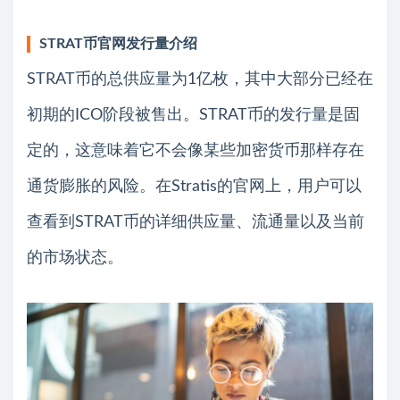
STRAT币官网发行量介绍
STRAT币的总供应量为1亿枚，其中大部分已经在
初期的ICO阶段被售出。STRAT币的发行量是固
定的，这意味着它不会像某些加密货币那样存在
通货膨胀的风险。在Stratis的官网上，用户可以
查看到STRAT币的详细供应量、流通量以及当前
的市场状态。