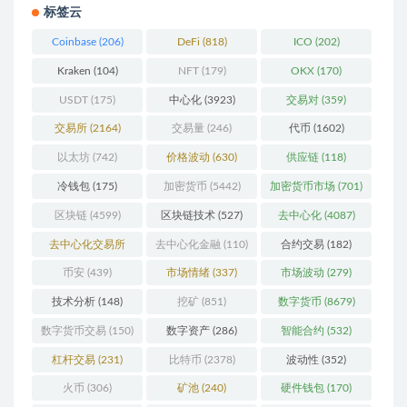
标签云
Coinbase
(206)
DeFi
(818)
ICO
(202)
Kraken
(104)
NFT
(179)
OKX
(170)
USDT
(175)
中心化
(3923)
交易对
(359)
交易所
(2164)
交易量
(246)
代币
(1602)
以太坊
(742)
价格波动
(630)
供应链
(118)
冷钱包
(175)
加密货币
(5442)
加密货币市场
(701)
区块链
(4599)
区块链技术
(527)
去中心化
(4087)
去中心化交易所
去中心化金融
(110)
合约交易
(182)
(196)
币安
(439)
市场情绪
(337)
市场波动
(279)
技术分析
(148)
挖矿
(851)
数字货币
(8679)
数字货币交易
(150)
数字资产
(286)
智能合约
(532)
杠杆交易
(231)
比特币
(2378)
波动性
(352)
火币
(306)
矿池
(240)
硬件钱包
(170)