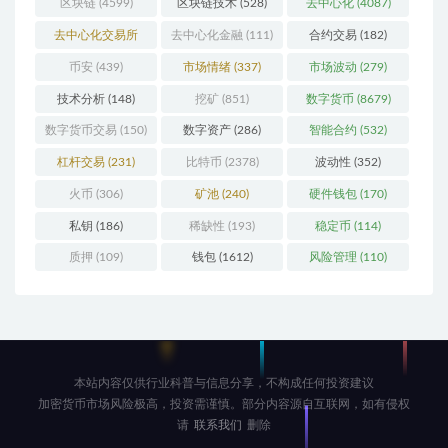
区块链
(4599)
区块链技术
(528)
去中心化
(4087)
去中心化交易所
去中心化金融
(111)
合约交易
(182)
(197)
币安
(439)
市场情绪
(337)
市场波动
(279)
技术分析
(148)
挖矿
(851)
数字货币
(8679)
数字货币交易
(150)
数字资产
(286)
智能合约
(532)
杠杆交易
(231)
比特币
(2378)
波动性
(352)
火币
(306)
矿池
(240)
硬件钱包
(170)
私钥
(186)
稀缺性
(193)
稳定币
(114)
质押
(109)
钱包
(1612)
风险管理
(110)
本站内容仅供行业科普与信息分享，不构成任何投资建议
加密货币市场风险极高，投资需谨慎。部分内容源自互联网，如有侵权
请
联系我们
删除