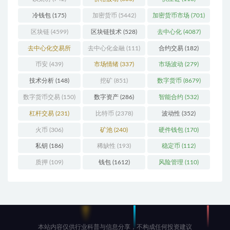
冷钱包
(175)
加密货币
(5442)
加密货币市场
(701)
区块链
(4599)
区块链技术
(528)
去中心化
(4087)
去中心化交易所
去中心化金融
(111)
合约交易
(182)
(196)
币安
(439)
市场情绪
(337)
市场波动
(279)
技术分析
(148)
挖矿
(851)
数字货币
(8679)
数字货币交易
(150)
数字资产
(286)
智能合约
(532)
杠杆交易
(231)
比特币
(2378)
波动性
(352)
火币
(306)
矿池
(240)
硬件钱包
(170)
私钥
(186)
稀缺性
(193)
稳定币
(112)
质押
(109)
钱包
(1612)
风险管理
(110)
本站内容仅供行业科普与信息分享，不构成任何投资建议