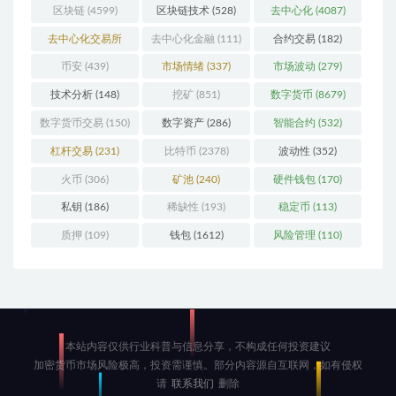
区块链
(4599)
区块链技术
(528)
去中心化
(4087)
去中心化交易所
去中心化金融
(111)
合约交易
(182)
(196)
币安
(439)
市场情绪
(337)
市场波动
(279)
技术分析
(148)
挖矿
(851)
数字货币
(8679)
数字货币交易
(150)
数字资产
(286)
智能合约
(532)
杠杆交易
(231)
比特币
(2378)
波动性
(352)
火币
(306)
矿池
(240)
硬件钱包
(170)
私钥
(186)
稀缺性
(193)
稳定币
(113)
质押
(109)
钱包
(1612)
风险管理
(110)
本站内容仅供行业科普与信息分享，不构成任何投资建议
加密货币市场风险极高，投资需谨慎。部分内容源自互联网，如有侵权
请
联系我们
删除