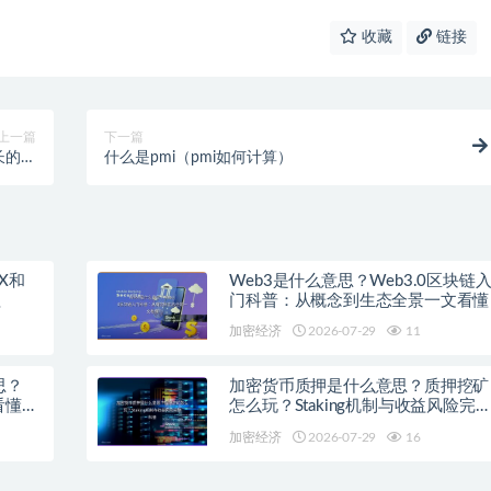
收藏
链接
上一篇
下一篇
长的作
什么是pmi（pmi如何计算）
更大）
X和
Web3是什么意思？Web3.0区块链
程
门科普：从概念到生态全景一文看懂
加密经济
2026-07-29
11
思？
加密货币质押是什么意思？质押挖矿
看懂主
怎么玩？Staking机制与收益风险完
科普
加密经济
2026-07-29
16