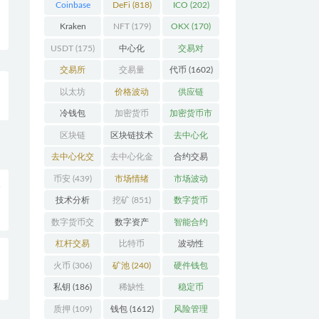
Coinbase
DeFi
(818)
ICO
(202)
(206)
Kraken
NFT
(179)
OKX
(170)
(104)
USDT
(175)
中心化
交易对
(3923)
(359)
交易所
交易量
代币
(1602)
(2164)
(246)
以太坊
价格波动
供应链
(742)
(630)
(118)
冷钱包
加密货币
加密货币市
(175)
(5442)
场
(701)
区块链
区块链技术
去中心化
(4599)
(528)
(4087)
去中心化交
去中心化金
合约交易
易所
(196)
融
(111)
(182)
币安
(439)
市场情绪
市场波动
入
(337)
(279)
技术分析
挖矿
(851)
数字货币
(148)
(8679)
数字货币交
数字资产
智能合约
易
(150)
(286)
(532)
杠杆交易
比特币
波动性
整
(231)
(2378)
(352)
火币
(306)
矿池
(240)
硬件钱包
(170)
私钥
(186)
稀缺性
稳定币
(193)
(112)
质押
(109)
钱包
(1612)
风险管理