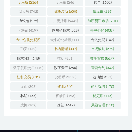
交易所
(2164)
交易量
(246)
代币
(1602)
以太坊
(742)
价格波动
(630)
供应链
(118)
冷钱包
(175)
加密货币
(5442)
加密货币市场
(701)
区块链
(4599)
区块链技术
(528)
去中心化
(4087)
去中心化交易所
去中心化金融
(111)
合约交易
(182)
(196)
币安
(439)
市场情绪
(337)
市场波动
(279)
技术分析
(148)
挖矿
(851)
数字货币
(8679)
数字货币交易
(150)
数字资产
(286)
智能合约
(532)
杠杆交易
(231)
比特币
(2378)
波动性
(352)
火币
(306)
矿池
(240)
硬件钱包
(170)
私钥
(186)
稀缺性
(193)
稳定币
(113)
质押
(109)
钱包
(1612)
风险管理
(110)