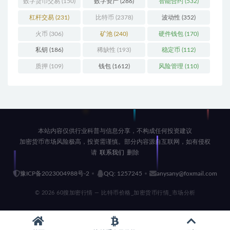
数字货币交易
(150)
数字资产
(286)
智能合约
(532)
杠杆交易
(231)
比特币
(2378)
波动性
(352)
火币
(306)
矿池
(240)
硬件钱包
(170)
私钥
(186)
稀缺性
(193)
稳定币
(112)
质押
(109)
钱包
(1612)
风险管理
(110)
本站内容仅供行业科普与信息分享，不构成任何投资建议
加密货币市场风险极高，投资需谨慎。部分内容源自互联网，如有侵权
请
联系我们
删除
豫ICP备2023004988号-2
QQ: 1257245
anysany@foxmail.com
© 2026 60搜加密行情 — 比特币价格_加密货币行情_市场分析