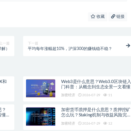
收藏
链接
上一篇
下一篇
详解）
平均每年涨幅超10%，沪深300的赚钱稳不稳？
X和
Web3是什么意思？Web3.0区块链
程
门科普：从概念到生态全景一文看懂
加密经济
2026-07-29
11
思？
加密货币质押是什么意思？质押挖矿
看懂主
怎么玩？Staking机制与收益风险完
科普
加密经济
2026-07-29
12