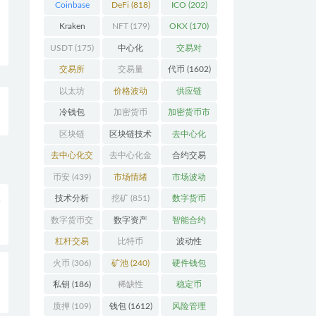
Coinbase
DeFi
(818)
ICO
(202)
(206)
Kraken
NFT
(179)
OKX
(170)
(104)
USDT
(175)
中心化
交易对
(3923)
(359)
交易所
交易量
代币
(1602)
(2164)
(246)
以太坊
价格波动
供应链
(742)
(630)
(118)
冷钱包
加密货币
加密货币市
(175)
(5442)
场
(701)
区块链
区块链技术
去中心化
(4599)
(527)
(4087)
去中心化交
去中心化金
合约交易
易所
(196)
融
(110)
(182)
币安
(439)
市场情绪
市场波动
入
(337)
(279)
技术分析
挖矿
(851)
数字货币
(148)
(8679)
数字货币交
数字资产
智能合约
易
(150)
(286)
(532)
杠杆交易
比特币
波动性
(231)
(2378)
(352)
火币
(306)
矿池
(240)
硬件钱包
整
(170)
私钥
(186)
稀缺性
稳定币
(193)
(112)
质押
(109)
钱包
(1612)
风险管理