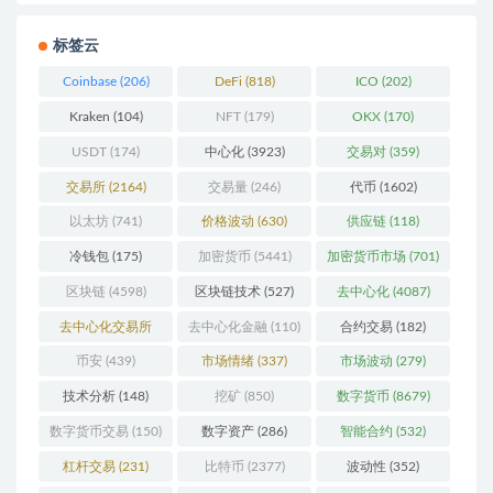
标签云
Coinbase
(206)
DeFi
(818)
ICO
(202)
Kraken
(104)
NFT
(179)
OKX
(170)
USDT
(174)
中心化
(3923)
交易对
(359)
交易所
(2164)
交易量
(246)
代币
(1602)
以太坊
(741)
价格波动
(630)
供应链
(118)
冷钱包
(175)
加密货币
(5441)
加密货币市场
(701)
区块链
(4598)
区块链技术
(527)
去中心化
(4087)
去中心化交易所
去中心化金融
(110)
合约交易
(182)
(196)
币安
(439)
市场情绪
(337)
市场波动
(279)
技术分析
(148)
挖矿
(850)
数字货币
(8679)
数字货币交易
(150)
数字资产
(286)
智能合约
(532)
杠杆交易
(231)
比特币
(2377)
波动性
(352)