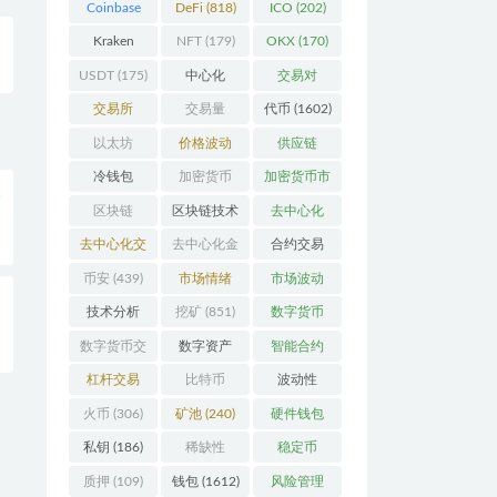
Coinbase
DeFi
(818)
ICO
(202)
(206)
Kraken
NFT
(179)
OKX
(170)
(104)
USDT
(175)
中心化
交易对
(3923)
(359)
交易所
交易量
代币
(1602)
(2164)
(246)
以太坊
价格波动
供应链
(742)
(630)
(118)
冷钱包
加密货币
加密货币市
入
(175)
(5442)
场
(701)
区块链
区块链技术
去中心化
(4599)
(528)
(4087)
去中心化交
去中心化金
合约交易
易所
(196)
融
(111)
(182)
币安
(439)
市场情绪
市场波动
(337)
(279)
技术分析
挖矿
(851)
数字货币
整
(148)
(8679)
数字货币交
数字资产
智能合约
易
(150)
(286)
(532)
杠杆交易
比特币
波动性
(231)
(2378)
(352)
火币
(306)
矿池
(240)
硬件钱包
(170)
私钥
(186)
稀缺性
稳定币
(193)
(112)
质押
(109)
钱包
(1612)
风险管理