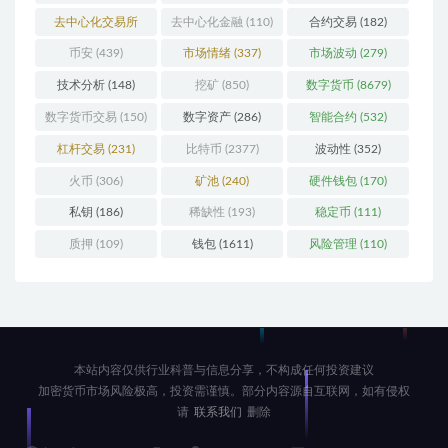
去中心化交易所
去中心化金融
(110)
合约交易
(182)
(196)
币安
(439)
市场情绪
(337)
市场波动
(279)
技术分析
(148)
挖矿
(850)
数字货币
(8679)
数字货币交易
(150)
数字资产
(286)
智能合约
(532)
杠杆交易
(231)
比特币
(2377)
波动性
(352)
火币
(306)
矿池
(240)
硬件钱包
(170)
私钥
(186)
稀缺性
(193)
稳定币
(111)
质押
(109)
钱包
(1611)
风险管理
(110)
本站内容仅供行业科普与信息分享，不构成任何投资建议
加密货币市场风险极高，投资需谨慎。部分内容源自互联网，如有侵权
请
联系我们
删除