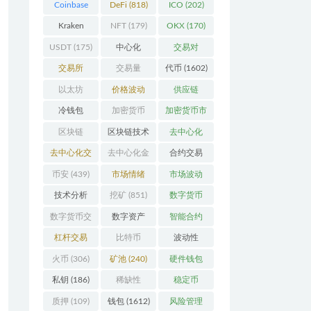
Coinbase
DeFi
(818)
ICO
(202)
(206)
Kraken
NFT
(179)
OKX
(170)
(104)
USDT
(175)
中心化
交易对
(3923)
(359)
交易所
交易量
代币
(1602)
(2164)
(246)
以太坊
价格波动
供应链
(742)
(630)
(118)
冷钱包
加密货币
加密货币市
(175)
(5442)
场
(701)
区块链
区块链技术
去中心化
(4599)
(527)
(4087)
去中心化交
去中心化金
合约交易
易所
(196)
融
(110)
(182)
币安
(439)
市场情绪
市场波动
(337)
(279)
技术分析
挖矿
(851)
数字货币
(148)
(8679)
数字货币交
数字资产
智能合约
易
(150)
(286)
(532)
杠杆交易
比特币
波动性
(231)
(2378)
(352)
火币
(306)
矿池
(240)
硬件钱包
(170)
私钥
(186)
稀缺性
稳定币
(193)
(112)
质押
(109)
钱包
(1612)
风险管理