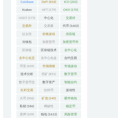
Coinbase
DeFi
(818)
ICO
(202)
(206)
Kraken
NFT
(179)
OKX
(170)
(104)
USDT
(175)
中心化
交易对
(3923)
(359)
交易所
交易量
代币
(1602)
(2164)
(246)
以太坊
价格波动
供应链
(742)
(630)
(118)
冷钱包
加密货币
加密货币市
(175)
(5442)
场
(701)
区块链
区块链技术
去中心化
(4599)
(528)
(4087)
去中心化交
去中心化金
合约交易
易所
(196)
融
(111)
(182)
币安
(439)
市场情绪
市场波动
(337)
(279)
技术分析
挖矿
(851)
数字货币
(148)
(8679)
数字货币交
数字资产
智能合约
易
(150)
(286)
(532)
杠杆交易
比特币
波动性
(231)
(2378)
(352)
火币
(306)
矿池
(240)
硬件钱包
(170)
私钥
(186)
稀缺性
稳定币
(193)
(112)
质押
(109)
钱包
(1612)
风险管理