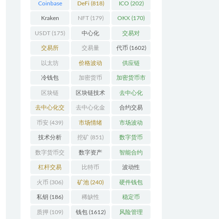
Coinbase
DeFi
(818)
ICO
(202)
(206)
Kraken
NFT
(179)
OKX
(170)
(104)
USDT
(175)
中心化
交易对
(3923)
(359)
交易所
交易量
代币
(1602)
(2164)
(246)
以太坊
价格波动
供应链
(742)
(630)
(118)
冷钱包
加密货币
加密货币市
(175)
(5442)
场
(701)
区块链
区块链技术
去中心化
(4599)
(527)
(4087)
去中心化交
去中心化金
合约交易
易所
(196)
融
(110)
(182)
币安
(439)
市场情绪
市场波动
(337)
(279)
技术分析
挖矿
(851)
数字货币
(148)
(8679)
数字货币交
数字资产
智能合约
易
(150)
(286)
(532)
杠杆交易
比特币
波动性
(231)
(2378)
(352)
火币
(306)
矿池
(240)
硬件钱包
(170)
私钥
(186)
稀缺性
稳定币
(193)
(112)
质押
(109)
钱包
(1612)
风险管理