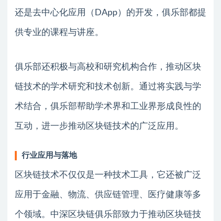
还是去中心化应用（DApp）的开发，俱乐部都提
供专业的课程与讲座。
俱乐部还积极与高校和研究机构合作，推动区块
链技术的学术研究和技术创新。通过将实践与学
术结合，俱乐部帮助学术界和工业界形成良性的
互动，进一步推动区块链技术的广泛应用。
行业应用与落地
区块链技术不仅仅是一种技术工具，它还被广泛
应用于金融、物流、供应链管理、医疗健康等多
个领域。中深区块链俱乐部致力于推动区块链技