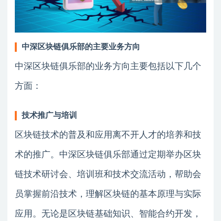
中深区块链俱乐部的主要业务方向
中深区块链俱乐部的业务方向主要包括以下几个
方面：
技术推广与培训
区块链技术的普及和应用离不开人才的培养和技
术的推广。中深区块链俱乐部通过定期举办区块
链技术研讨会、培训班和技术交流活动，帮助会
员掌握前沿技术，理解区块链的基本原理与实际
应用。无论是区块链基础知识、智能合约开发，