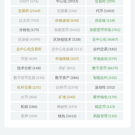
USDT
(176)
中心化
(3923)
交易对
(359)
交易所
(2164)
交易量
(246)
代币
(1602)
以太坊
(742)
价格波动
(630)
供应链
(118)
冷钱包
(175)
加密货币
(5442)
加密货币市场
(701)
区块链
(4599)
区块链技术
(528)
去中心化
(4087)
去中心化交易所
去中心化金融
(111)
合约交易
(182)
(196)
币安
(439)
市场情绪
(337)
市场波动
(279)
技术分析
(148)
挖矿
(851)
数字货币
(8679)
数字货币交易
(150)
数字资产
(286)
智能合约
(532)
杠杆交易
(231)
比特币
(2378)
波动性
(352)
火币
(306)
矿池
(240)
硬件钱包
(170)
私钥
(186)
稀缺性
(193)
稳定币
(113)
质押
(109)
钱包
(1612)
风险管理
(110)