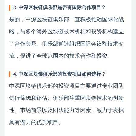
3. 中深区块链俱乐部是否有国际合作项目？
是的，中深区块链俱乐部一直积极推动国际化战
略，与多个海外区块链技术机构和投资机构建立
了合作关系。俱乐部通过组织国际会议和技术交
流，促进了全球范围内的技术合作和投资。
4. 中深区块链俱乐部的投资项目如何选择？
中深区块链俱乐部的投资项目主要通过专业团队
进行筛选和评估。俱乐部注重区块链技术的创新
性、市场前景以及团队能力等因素，致力于发掘
具有潜力的优质项目。