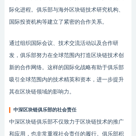
际化进程。俱乐部与海外区块链技术研究机构、
国际投资机构等建立了紧密的合作关系。
通过组织国际会议、技术交流活动以及合作研
发，俱乐部努力在全球范围内打造区块链技术创
新的合作网络。这样的国际化战略有助于俱乐部
吸引全球范围内的技术精英和资本，进一步提升
其在区块链领域的影响力。
中深区块链俱乐部的社会责任
中深区块链俱乐部不仅致力于区块链技术的推广
和应用，也非常重视社会责任的履行。俱乐部积