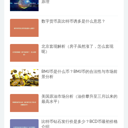
原理
数字货币及比特币诱多是什么意思？
北京套现解析（房子虽然涨了，怎么套现
呢）
BMJ币是什么币？BMJ币的合法性与市场前
景分析
美国原油市场分析（油价攀升至三月以来的
最高水平）
比特币钻石发行价是多少？BCD币最初价格
介绍