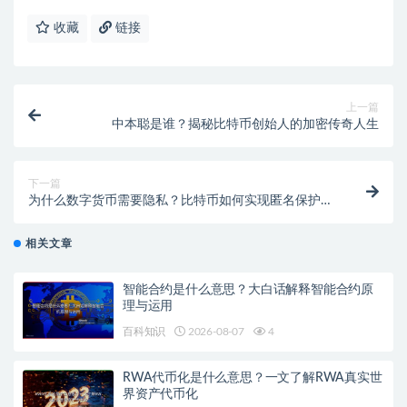
收藏
链接
上一篇
中本聪是谁？揭秘比特币创始人的加密传奇人生
下一篇
为什么数字货币需要隐私？比特币如何实现匿名保护机
制
相关文章
智能合约是什么意思？大白话解释智能合约原
理与运用
百科知识
2026-08-07
4
RWA代币化是什么意思？一文了解RWA真实世
界资产代币化