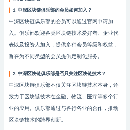
1. 中深区块链俱乐部的会员如何加入？
中深区块链俱乐部的会员可以通过官网申请加
入。俱乐部欢迎各类区块链技术爱好者、企业代
表以及投资人加入，提供多种会员等级和权益，
旨在为不同类型的会员提供定制化服务。
2. 中深区块链俱乐部是否只关注区块链技术？
中深区块链俱乐部不仅关注区块链技术本身，还
致力于区块链技术在金融、物流、医疗等多个行
业的应用。俱乐部通过与各行各业的合作，推动
区块链技术的跨界创新。