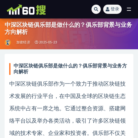
登录
全部
中深区块链俱乐部是做什么的？俱乐部背景与业务
方向解析
加密经济
2025-05-23
中深区块链俱乐部是做什么的？俱乐部背景与业务方
向解析
中深区块链俱乐部作为一个致力于推动区块链技
术发展的行业平台，在中国及全球的区块链生态
系统中占有一席之地。它通过整合资源、搭建网
络平台以及举办各类活动，吸引了许多区块链领
域的技术专家、企业家和投资者。俱乐部不仅关