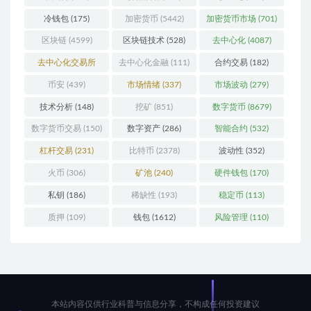
冷钱包
(175)
加密货币
(5442)
加密货币市场
(701)
区块链
(4599)
区块链技术
(528)
去中心化
(4087)
去中心化交易所
去中心化金融
(111)
合约交易
(182)
(196)
币安
(439)
市场情绪
(337)
市场波动
(279)
技术分析
(148)
挖矿
(851)
数字货币
(8679)
数字货币交易
(150)
数字资产
(286)
智能合约
(532)
杠杆交易
(231)
比特币
(2378)
波动性
(352)
火币
(306)
矿池
(240)
硬件钱包
(170)
私钥
(186)
稀缺性
(193)
稳定币
(113)
质押
(109)
钱包
(1612)
风险管理
(110)
本站内容仅供行业科普与信息分享，不构成任何投资建议