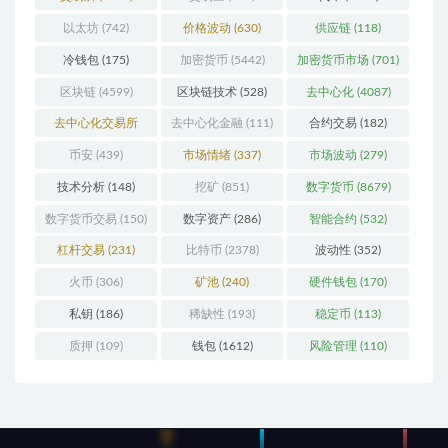
以太坊
(742)
价格波动
(630)
供应链
(118)
冷钱包
(175)
加密货币
(5442)
加密货币市场
(701)
区块链
(4599)
区块链技术
(528)
去中心化
(4087)
去中心化交易所
去中心化金融
(111)
合约交易
(182)
(196)
币安
(439)
市场情绪
(337)
市场波动
(279)
技术分析
(148)
挖矿
(851)
数字货币
(8679)
数字货币交易
(150)
数字资产
(286)
智能合约
(532)
杠杆交易
(231)
比特币
(2378)
波动性
(352)
火币
(306)
矿池
(240)
硬件钱包
(170)
私钥
(186)
稀缺性
(193)
稳定币
(113)
质押
(109)
钱包
(1612)
风险管理
(110)