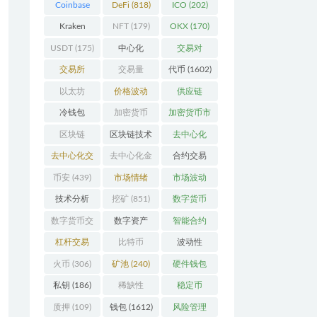
Coinbase
DeFi
(818)
ICO
(202)
(206)
Kraken
NFT
(179)
OKX
(170)
(104)
USDT
(175)
中心化
交易对
(3923)
(359)
交易所
交易量
代币
(1602)
(2164)
(246)
以太坊
价格波动
供应链
(742)
(630)
(118)
冷钱包
加密货币
加密货币市
(175)
(5442)
场
(701)
区块链
区块链技术
去中心化
(4599)
(527)
(4087)
去中心化交
去中心化金
合约交易
易所
(196)
融
(110)
(182)
币安
(439)
市场情绪
市场波动
(337)
(279)
技术分析
挖矿
(851)
数字货币
(148)
(8679)
数字货币交
数字资产
智能合约
易
(150)
(286)
(532)
杠杆交易
比特币
波动性
(231)
(2378)
(352)
火币
(306)
矿池
(240)
硬件钱包
(170)
私钥
(186)
稀缺性
稳定币
(193)
(112)
质押
(109)
钱包
(1612)
风险管理