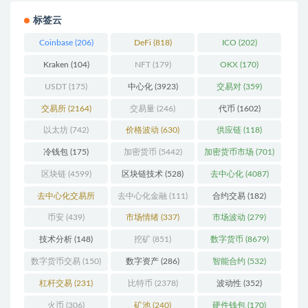
标签云
Coinbase
(206)
DeFi
(818)
ICO
(202)
Kraken
(104)
NFT
(179)
OKX
(170)
USDT
(175)
中心化
(3923)
交易对
(359)
交易所
(2164)
交易量
(246)
代币
(1602)
以太坊
(742)
价格波动
(630)
供应链
(118)
冷钱包
(175)
加密货币
(5442)
加密货币市场
(701)
区块链
(4599)
区块链技术
(528)
去中心化
(4087)
去中心化交易所
去中心化金融
(111)
合约交易
(182)
(196)
币安
(439)
市场情绪
(337)
市场波动
(279)
技术分析
(148)
挖矿
(851)
数字货币
(8679)
数字货币交易
(150)
数字资产
(286)
智能合约
(532)
杠杆交易
(231)
比特币
(2378)
波动性
(352)
火币
(306)
矿池
(240)
硬件钱包
(170)