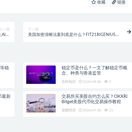
收藏
链接
上一篇
下一篇
AI比
美国加密清晰法案到底是什么？FIT21和GENIUS法
值得买
案的核心内容与监管框架完整解读
T等稳
稳定币是什么？一文了解稳定币概
念、种类与香港监管
百科知识
2026-08-06
5
币最新
交易所买美股合约怎么买？OKX和
Bitget美股代币化交易操作教程
加密经济
2026-07-30
21