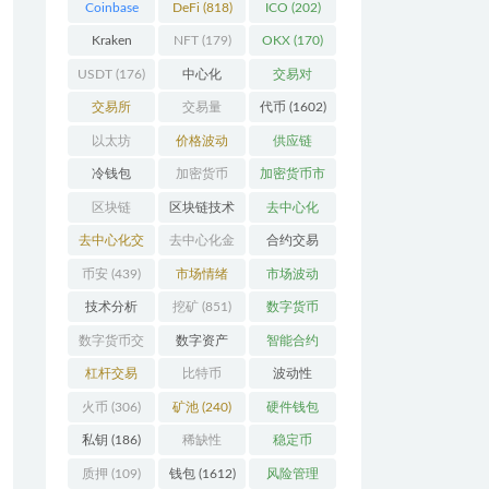
Coinbase
DeFi
(818)
ICO
(202)
(206)
Kraken
NFT
(179)
OKX
(170)
(104)
USDT
(176)
中心化
交易对
(3923)
(359)
交易所
交易量
代币
(1602)
(2164)
(246)
以太坊
价格波动
供应链
(742)
(630)
(118)
冷钱包
加密货币
加密货币市
(175)
(5442)
场
(701)
区块链
区块链技术
去中心化
(4599)
(528)
(4087)
去中心化交
去中心化金
合约交易
易所
(196)
融
(111)
(182)
币安
(439)
市场情绪
市场波动
(337)
(279)
技术分析
挖矿
(851)
数字货币
(148)
(8679)
数字货币交
数字资产
智能合约
易
(150)
(286)
(532)
杠杆交易
比特币
波动性
(231)
(2378)
(352)
火币
(306)
矿池
(240)
硬件钱包
(170)
私钥
(186)
稀缺性
稳定币
(193)
(113)
质押
(109)
钱包
(1612)
风险管理