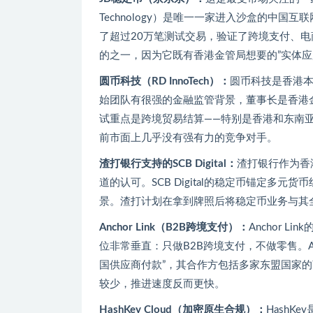
Technology）是唯一一家进入沙盒的中
了超过20万笔测试交易，验证了跨境支付、电
的之一，因为它既有香港金管局想要的”实体
圆币科技（RD InnoTech）：
圆币科技是香港本
始团队有很强的金融监管背景，董事长是香港
试重点是跨境贸易结算——特别是香港和东南
前市面上几乎没有强有力的竞争对手。
渣打银行支持的SCB Digital：
渣打银行作为香
道的认可。SCB Digital的稳定币锚定多
景。渣打计划在拿到牌照后将稳定币业务与其
Anchor Link（B2B跨境支付）：
Anchor 
位非常垂直：只做B2B跨境支付，不做零售。An
国供应商付款”，其合作方包括多家东盟国家的
较少，推进速度反而更快。
HashKey Cloud（加密原生合规）：
Hash