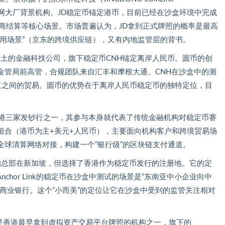
国互联网大厂背景机构。JD稳定币锚定港币，目前已经在沙盒环境中完成
商结算等核心场景。市场普遍认为，JD拿到正式牌照的概率是最高
应用场景”（京东的跨境供应链），又有内地监管层的背书。
土的金融科技公司，旗下稳定币CNH锚定离岸人民币。圆币的创
金管局前高管，合规团队来自汇丰和摩根大通。CNH在沙盒中的测
亚之间的贸易。圆币的优势在于离岸人民币稳定币的独特定位，目
港三家发钞行之一，其参与本身就代表了传统金融机构对稳定币赛
元货币组合（港币为主+美元+人民币），主要面向机构客户和跨境贸易场
全球清算网络对接，构建一个”银行级”的区块链支付通道。
Link的总部在新加坡，但选择了香港作为稳定币发行的注册地。它的定
chor Link的稳定币在沙盒中测试的场景是”东南亚中小企业向中
商业银行。这个”小而美”的定位让它在沙盒中受到的监管关注相对
Key是香港最早拿到虚拟资产交易平台牌照的机构之一，旗下的